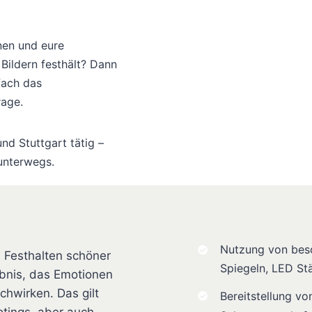
nen und eure
Bildern festhält? Dann
fach das
rage.
nd Stuttgart tätig –
unterwegs.
Nutzung von beso
s Festhalten schöner
Spiegeln, LED Stä
ebnis, das Emotionen
hwirken. Das gilt
Bereitstellung von