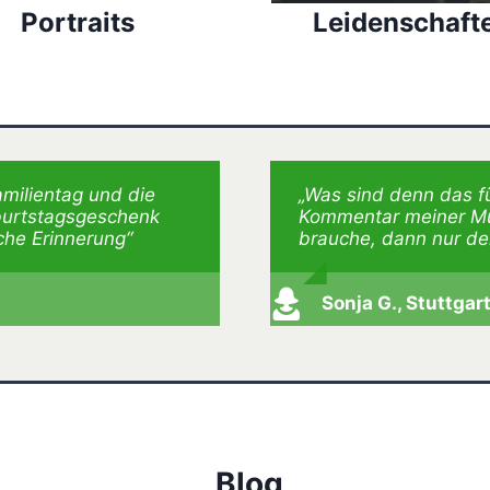
Portraits
Leidenschaft
milientag und die
„Was sind denn das fü
eburtstagsgeschenk
Kommentar meiner Mut
che Erinnerung“
brauche, dann nur de
Sonja G., Stuttgar
Blog