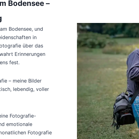
am Bodensee –
g
u am Bodensee, und
eidenschaften in
otografie über das
bewahrt Erinnerungen
ens fest.
fie – meine Bilder
isch, lebendig, voller
ine Fotografie-
und emotionale
onatlichen Fotografie