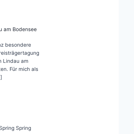
dau am Bodensee
anz besondere
reisträgertagung
in Lindau am
en. Für mich als
]
 Spring Spring